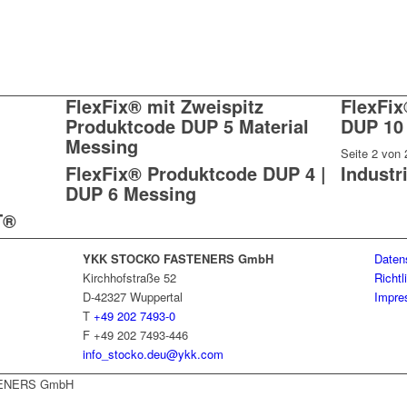
FlexFix® mit Zweispitz
FlexFix
Produktcode DUP 5 Material
DUP 10
Messing
Seite 2 von 
FlexFix® Produktcode DUP 4 |
Industr
DUP 6 Messing
T®
YKK STOCKO FASTENERS GmbH
Daten
Kirchhofstraße 52
Richtl
D-42327 Wuppertal
Impr
T
+49 202 7493-0
F +49 202 7493-446
info_stocko.deu@ykk.com
ENERS GmbH