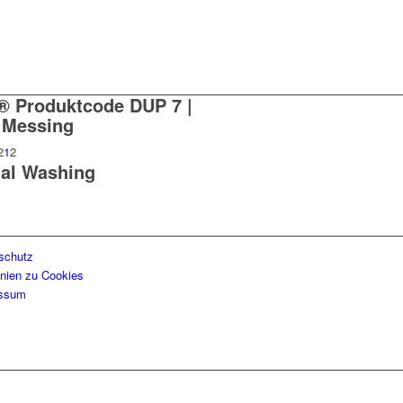
® Produktcode DUP 7 |
 Messing
2
1
2
ial Washing
schutz
inien zu Cookies
essum