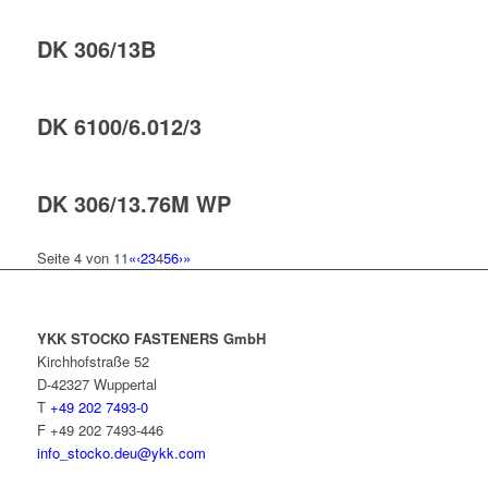
DK 306/13B
DK 6100/6.012/3
DK 306/13.76M WP
Seite 4 von 11
«
‹
2
3
4
5
6
›
»
YKK STOCKO FASTENERS GmbH
Kirchhofstraße 52
D-42327 Wuppertal
T
+49 202 7493-0
F +49 202 7493-446
info_stocko.deu@ykk.com