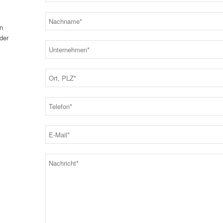
n
der