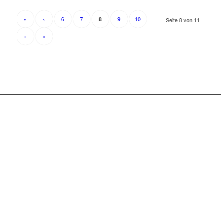
«
‹
6
7
9
10
8
Seite 8 von 11
›
»