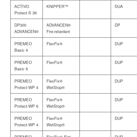
ACTIVO
KNIPPER™
DUA
Protect-S 36
DP300
ADVANCEN®
DP
ADVANCEN®
Fire-retardant
PREMEO
FlexFix®
DUP
Basic 4
PREMEO
FlexFix®
DUP
Basic 6
PREMEO
FlexFix®
DUP
Protect-WP 4
WetStop®
PREMEO
FlexFix®
DUP
Protect-WP 6
WetStop®
PREMEO
FlexFix®
DUP
Protect-WP 4
WetStop®
PREMEO
FlexFix® Flat
DUP