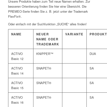
Unsere Produkte haben zum Teil neue Namen erhalten. Zur
besseren Orientierung finden Sie hier eine Übersicht. Die
PREMEO-Serie finden Sie z. B. jetzt unter der Trademark
FlexFix®.
Oder einfach mit der Suchfunktion „SUCHE“ alles finden!
NAME
NEUER
VARIANTE
PRODUK
NAME ODER
TRADEMARK
ACTIVO
KNIPPER™
DUA
Basic 12
ACTIVO
SNAPET®
SA
Basic 14
ACTIVO
SNAPET®
SA
Basic 15
ACTIVO
SNAPET®
SA
Basic 16