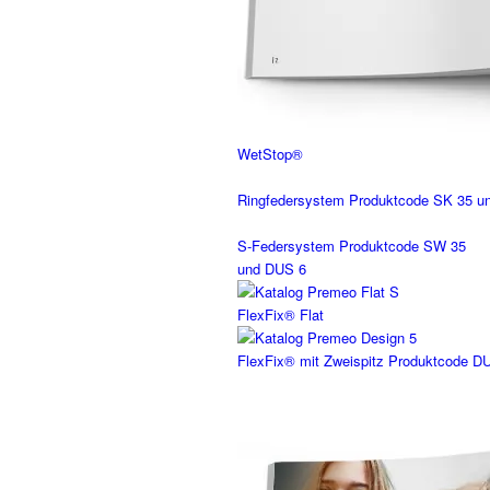
WetStop®
Ringfedersystem Produktcode SK 35 u
S-Federsystem Produktcode SW 35
und DUS 6
FlexFix® Flat
FlexFix® mit Zweispitz Produktcode D