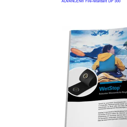
ADVANCEN® Fire-retardant DP 300