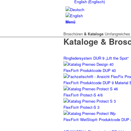
English
(
Englisch
)
Menü
Broschüren
& Kataloge
Umfangreiches 
Kataloge & Bros
Ringfedersystem DUR 9 „Lift the Spot“
FlexFix® Produktcode DUP 40
FlexFix® Produktcode DUP 9 Material E
FlexFix® Protect-S 4/6
FlexFix® Protect-S 3
FlexFix® WetStop® Produktcode DUP 