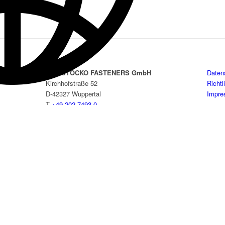
YKK STOCKO FASTENERS GmbH
Daten
Kirchhofstraße 52
Richtl
D-42327 Wuppertal
Impr
T
+49 202 7493-0
F +49 202 7493-446
info_stocko.deu@ykk.com
 GmbH