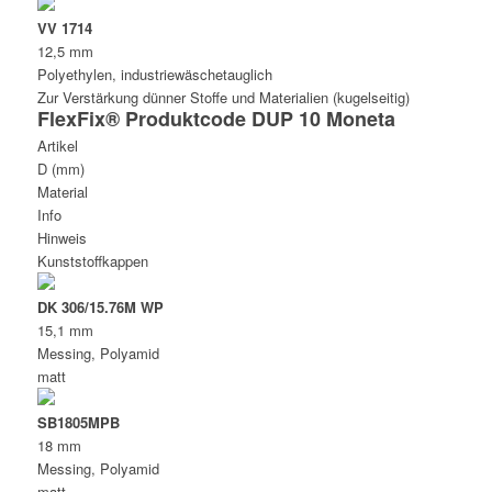
VV 1714
12,5 mm
Polyethylen, industriewäschetauglich
Zur Verstärkung dünner Stoffe und Materialien (kugelseitig)
FlexFix® Produktcode DUP 10 Moneta
Artikel
D (mm)
Material
Info
Hinweis
Kunststoffkappen
DK 306/15.76M WP
15,1 mm
Messing, Polyamid
matt
SB1805MPB
18 mm
Messing, Polyamid
matt