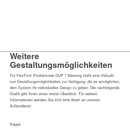
besonderen Designakzent zu setzen. Ob in einer Trendfarbe oder
entsprechend Ihrer CI, die unterschiedlichen Kombinationen des
farbigen Kunststoffs mit den galvanischen Oberflächen lassen
spannende Effekte erzielen.
Gerne prüfen wir Ihren
individuellen Farbwunsch.
Weitere
Gestaltungsmöglichkeiten
Für FlexFix® Produktcode DUP 7 Messing steht eine Vielzahl
von Gestaltungsmöglichkeiten zur Verfügung, die es ermöglichen,
dem System Ihr individuelles Design zu geben. Die nachfolgende
Grafik gibt Ihnen einen ersten Überblick. Für weitere
Informationen wenden Sie sich bitte direkt an unseren
Außendienst.
Kappe